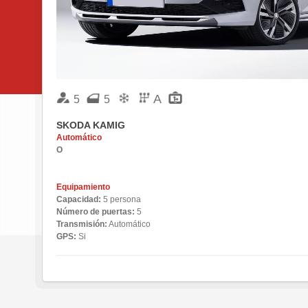
A
5
5
SKODA KAMIG
Automático
O
Equipamiento
Capacidad:
5 persona
Número de puertas:
5
Transmisión:
Automático
GPS:
Si