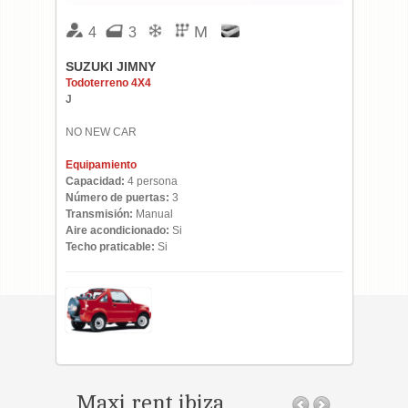
M
4
3
SUZUKI JIMNY
Todoterreno 4X4
J
NO NEW CAR
Equipamiento
Capacidad:
4 persona
Número de puertas:
3
Transmisión:
Manual
Aire acondicionado:
Si
Techo praticable:
Si
Maxi rent ibiza