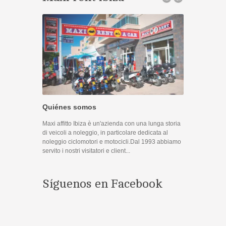
Promocione
Quiénes somos
Disfruta de nue
Maxi affitto Ibiza è un'azienda con una lunga storia
Contacto
di veicoli a noleggio, in particolare dedicata al
noleggio ciclomotori e motocicli.Dal 1993 abbiamo
Si tiene cualqu
servito i nostri visitatori e client...
puede utilizar 
en contacto co
puede ponerse 
Síguenos en Facebook
¿Estás en 